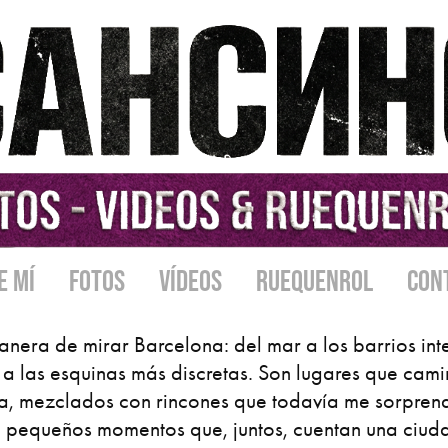
E MÍ
FOTOS
VÍDEOS
RUEQUENROL
CON
anera de mirar Barcelona: del mar a los barrios inte
a a las esquinas más discretas. Son lugares que cam
ía, mezclados con rincones que todavía me sorpren
no pequeños momentos que, juntos, cuentan una ciud